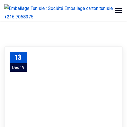
13
Déc 19